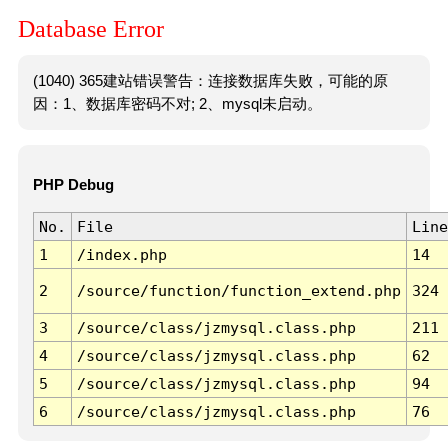
Database Error
(1040) 365建站错误警告：连接数据库失败，可能的原
因：1、数据库密码不对; 2、mysql未启动。
PHP Debug
No.
File
Line
1
/index.php
14
2
/source/function/function_extend.php
324
3
/source/class/jzmysql.class.php
211
4
/source/class/jzmysql.class.php
62
5
/source/class/jzmysql.class.php
94
6
/source/class/jzmysql.class.php
76