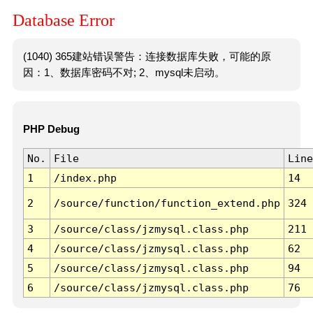
Database Error
(1040) 365建站错误警告：连接数据库失败，可能的原
因：1、数据库密码不对; 2、mysql未启动。
PHP Debug
No.
File
Line
1
/index.php
14
2
/source/function/function_extend.php
324
3
/source/class/jzmysql.class.php
211
4
/source/class/jzmysql.class.php
62
5
/source/class/jzmysql.class.php
94
6
/source/class/jzmysql.class.php
76